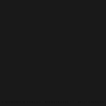
Clear
In den Warenkorb
Zusätzliche Information
Beschreibung
Format
n. a.
Nutzen
Einzelnutzen, 4-er Nutzen, 8-er Nutzen
© MEMORIUM VERLAG - RIEDSTRASSE 17 - 89537 GIENGEN