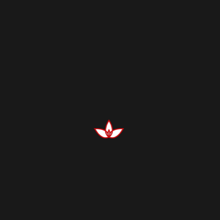
16,38
€
–
75,85
€
/
100
Stück
exkl. MwSt.
zzgl.
Versandkosten
Wir liefern die Erinnerungsbilder in Päckchen à 100
Stück.
Lieferbar im Einzelnutzen, im 4-er- und 8-er Nutzen.
Category:
Patria
16,38
€
–
75,85
€
Nutzen