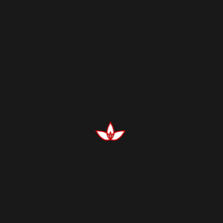
16,38
€
–
75,85
€
/
100
Stück
exkl. MwSt.
zzgl.
Versandkosten
Wir liefern die Erinnerungsbilder in Päckchen à 100
Stück.
Lieferbar im Einzelnutzen, im 4-er- und 8-er Nutzen.
Category:
Nobilis
16,38
€
–
75,85
€
Nutzen