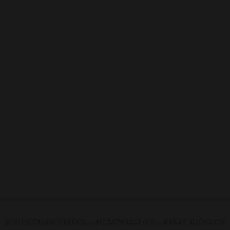
Clear
In den Warenkorb
Zusätzliche Information
Beschreibung
Format
n. a.
Nutzen
Einzelnutzen, 4-er Nutzen, 8-er Nutzen
© MEMORIUM VERLAG - RIEDSTRASSE 17 - 89537 GIENGEN