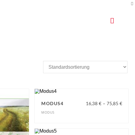
0
MODUS4
16,38
€
–
75,85
€
MODUS